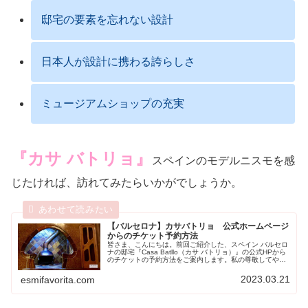
邸宅の要素を忘れない設計
日本人が設計に携わる誇らしさ
ミュージアムショップの充実
『カサ バトリョ』
スペインのモデルニスモを感
じたければ、訪れてみたらいかがでしょうか。
【バルセロナ】カサバトリョ 公式ホームページ
からのチケット予約方法
皆さま、こんにちは。前回ご紹介した、スペイン バルセロ
ナの邸宅『Casa Batllo（カサ バトリョ）』の公式HPから
のチケットの予約方法をご案内します。私の尊敬してやま
ない『Antoni Gaudí（アントニ ガウディ）』先生の世界
に、...
2023.03.21
esmifavorita.com