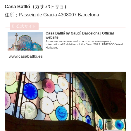
Casa Batlló（カサ バトリョ）
住所；Passeig de Gracia 4308007 Barcelona
Casa Batlló by Gaudí, Barcelona | Official
website
A unique immersive visit to a unique masterpiece.
International Exhibition of the Year 2022. UNESCO World
Heritage.
www.casabatllo.es