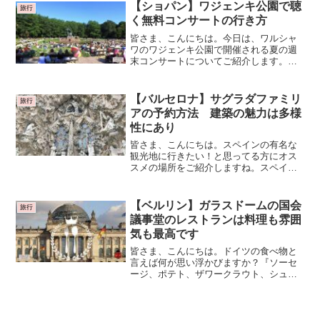
近いと言っても、多くのホテルはバスに
【ショパン】ワジェンキ公園で聴
旅行
乗ったり、ちょっと面...
く無料コンサートの行き方
皆さま、こんにちは。今日は、ワルシャ
ワのワジェンキ公園で開催される夏の週
末コンサートについてご紹介します。ポ
ーランドに行ったら絶対に行きたいと、
長年、密かに思っていたコンサートで
す。『ワルシャワ』の情報ってあまりな
【バルセロナ】サグラダファミリ
旅行
く、私が地元の人に尋ねなが...
アの予約方法 建築の魅力は多様
性にあり
皆さま、こんにちは。スペインの有名な
観光地に行きたい！と思ってる方にオス
スメの場所をご紹介しますね。スペイン
バルセロナのシンボル『Sagrada Familia
（サグラダファミリア）』です。世界最
大の違法建築と言われながらも建築を続
【ベルリン】ガラスドームの国会
旅行
けてき...
議事堂のレストランは料理も雰囲
気も最高です
皆さま、こんにちは。ドイツの食べ物と
言えば何が思い浮かびますか？『ソーセ
ージ、ポテト、ザワークラウト、シュニ
ッツェル、・・・』といった感じでしょ
うか。そして実際旅行に行くと、それら
を食べる機会も多いかと思います。本場
で食べるのは最高ですよね...