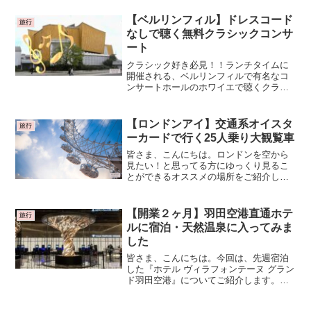
【ベルリンフィル】ドレスコード
旅行
なしで聴く無料クラシックコンサ
ート
クラシック好き必見！！ランチタイムに
開催される、ベルリンフィルで有名なコ
ンサートホールのホワイエで聴くクラシ
ックコンサートは、無料なんです。
【ロンドンアイ】交通系オイスタ
旅行
ーカードで行く25人乗り大観覧車
皆さま、こんにちは。ロンドンを空から
見たい！と思ってる方にゆっくり見るこ
とができるオススメの場所をご紹介しま
すね。イギリスロンドンの観覧車『The
London Eye（ロンドン アイ）』です。ゴ
ンドラの中から眺める景色は、観光前に
【開業２ヶ月】羽田空港直通ホテ
旅行
ロンドン...
ルに宿泊・天然温泉に入ってみま
した
皆さま、こんにちは。今回は、先週宿泊
した『ホテル ヴィラフォンテーヌ グラン
ド羽田空港』についてご紹介します。飛
行機好きの私は、開業前からずーっとこ
のホテルが気になっていました。空港に